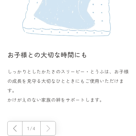
お子様との大切な時間にも
新
しっかりとしたかたさのスリーピー・とうふは、お子様
寝
の成長を見守る大切なひとときにもご使用いただけま
お
す。
ス
かけがえのない家族の絆をサポートします。
1
/
4