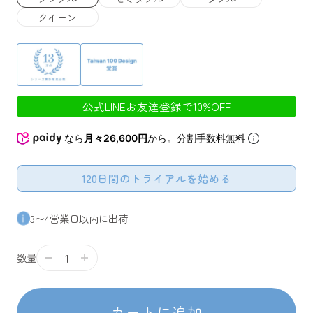
クイーン
公式LINEお友達登録で10%OFF
なら
月々26,600円
から。分割手数料無料
120日間のトライアルを始める
3〜4営業日以内に出荷
数量
カートに追加