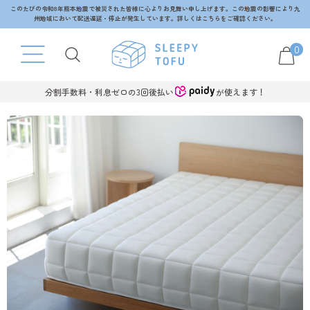
コンテンツへスキップ
このたびの令和8年熊本地震で被災された皆様に心よりお見舞い申し上げます。この地震の影響により九
州地域において配送遅延・停止が発生しています。詳しくはこちらをご確認ください。
0
分割手数料・利息ゼロの3回後払い
が使えます！