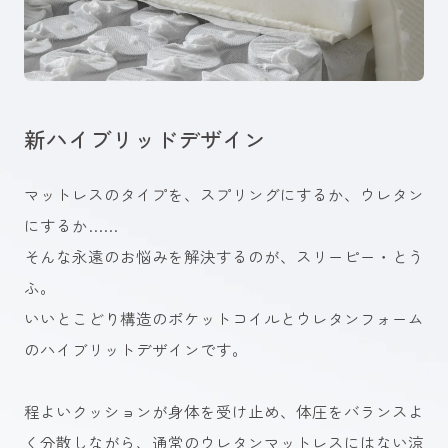
新ハイブリッドデザイン
職
マットレスのタイプを、スプリングにするか、ウレタン
コ
にするか……
な
そんな永遠のお悩みを解決するのが、スリーピー・とう
そ
ふ。
弊
いいとこどり構造のポケットコイルとウレタンフォーム
「
のハイブリットデザインです。
た
ス
程よいクッションが身体を受け止め、体圧をバランスよ
は
く分散しながら、通常のウレタンマットレスにはない涼
て