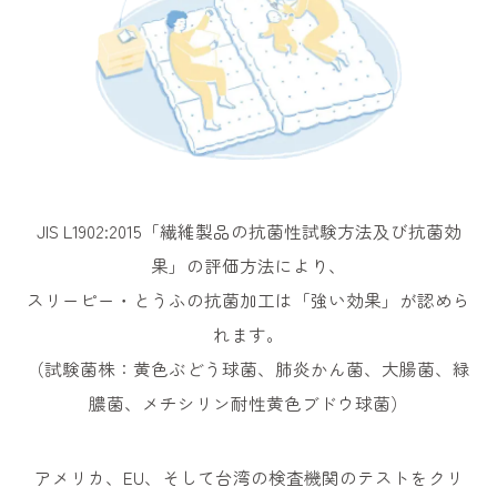
JIS L1902:2015「繊維製品の抗菌性試験方法及び抗菌効
果」の評価方法により、
スリーピー・とうふの抗菌加工は「強い効果」が認めら
れます。
（試験菌株：黄色ぶどう球菌、肺炎かん菌、大腸菌、緑
膿菌、メチシリン耐性黄色ブドウ球菌）
アメリカ、EU、そして台湾の検査機関のテストをクリ