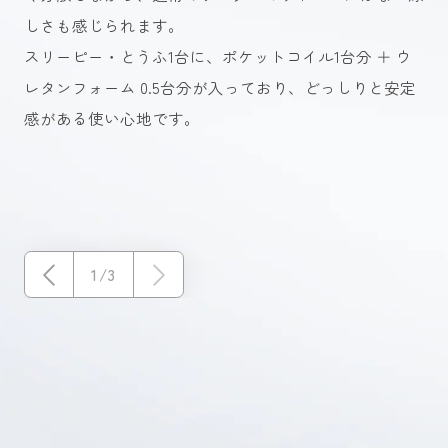
しさも感じられます。
ー
スリーピー・とうふ1台に、ポケットコイル1台分 ＋ ウ
そ
レタンフォーム 0.5台分が入っており、どっしりと安定
の
感がある使い心地です。
1
/
3