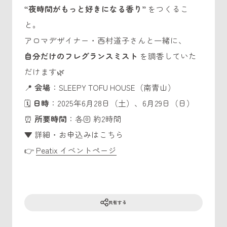
“夜時間がもっと好きになる香り”
をつくるこ
と。
アロマデザイナー・西村道子さんと一緒に、
自分だけのフレグランスミスト
を調香していた
だけます🌿
📍
会場
：SLEEPY TOFU HOUSE（南青山）
🗓
日時
：2025年6月28日（土）、6月29日（日）
⏰
所要時間
：各回 約2時間
▼ 詳細・お申込みはこちら
👉
Peatix イベントページ
共有する