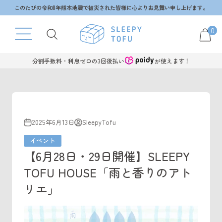
コンテンツへスキップ
このたびの令和8年熊本地震で被災された皆様に心よりお見舞い申し上げます。
0
分割手数料・利息ゼロの3回後払い
が使えます！
2025年6月13日
SleepyTofu
イベント
【6月28日・29日開催】SLEEPY
TOFU HOUSE「雨と香りのアト
リエ」